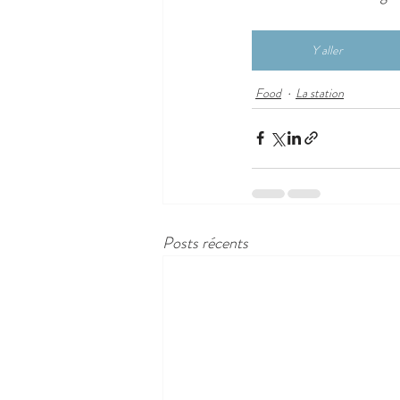
Y aller
Food
La station
Posts récents