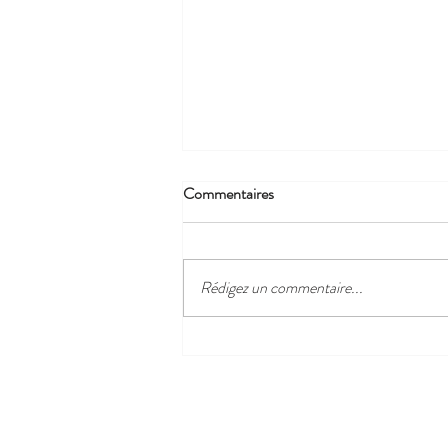
Commentaires
Rédigez un commentaire...
5 bars de plage pour des
moments inoubliables autour
d’Hardelot 🍹