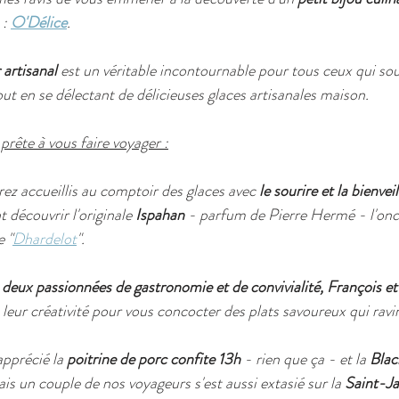
: 
O'Délice
. 
 artisanal 
est un véritable incontournable pour tous ceux qui sou
ut en se délectant de délicieuses glaces artisanales maison.
rête à vous faire voyager :
ez accueillis au comptoir des glaces avec 
le sourire et la bienve
t découvrir l'originale 
Ispahan
 - parfum de Pierre Hermé - l'onc
e "
Dhardelot
".
 
deux passionnées de gastronomie et de convivialité, François et
t leur créativité pour vous concocter des plats savoureux qui ravir
pprécié la 
poitrine de porc confite 13h
 - rien que ça - et la 
Blac
is un couple de nos voyageurs s'est aussi extasié sur la 
Saint-Ja