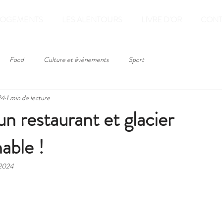
LOGEMENTS
LES ALENTOURS
LIVRE D'OR
CONT
Food
Culture et évènements
Sport
24
1 min de lecture
un restaurant et glacier
able !
 2024