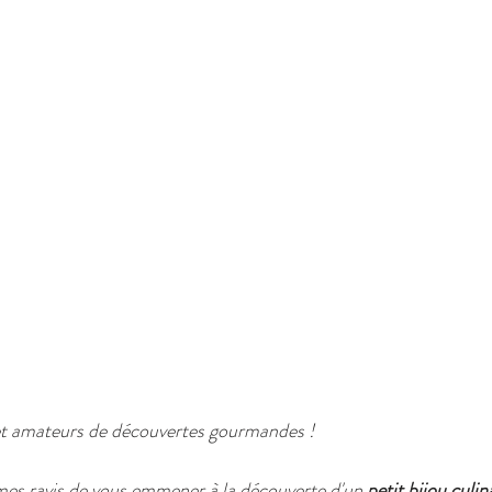
et amateurs de découvertes gourmandes ! 
es ravis de vous emmener à la découverte d'un 
petit bijou culin