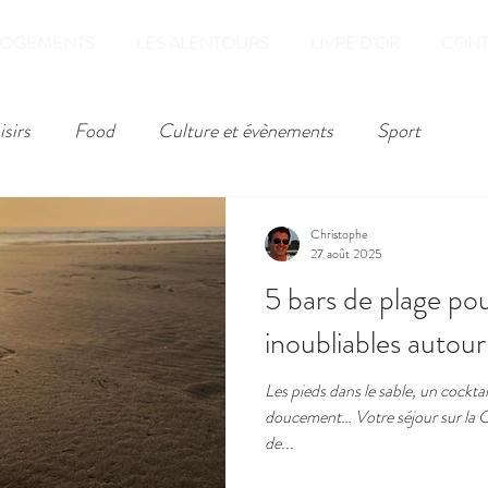
LOGEMENTS
LES ALENTOURS
LIVRE D'OR
CONT
isirs
Food
Culture et évènements
Sport
Christophe
27 août 2025
5 bars de plage p
inoubliables autou
Les pieds dans le sable, un cocktail 
doucement… Votre séjour sur la 
de...