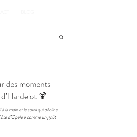
Réserver
ACT
BLOG
our des moments
r d’Hardelot 🍹
à la main et le soleil qui décline
Côte d’Opale a comme un goût