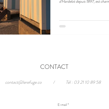
d'Hardelot depuis 1897, est charmé p
CONTACT
contact@lerefuge.co
/
Tél : 03 21 10 89 58